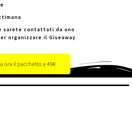
de
ttimana
e sarete contattati da uno
er organizzare il Giveaway
a ora il pacchetto a 49€