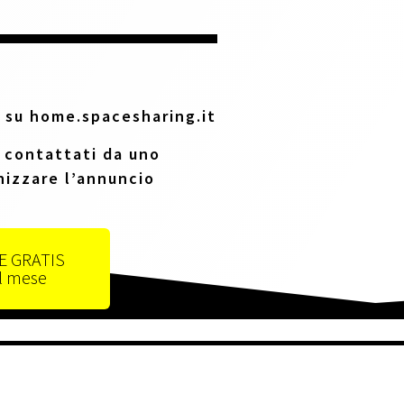
 su home.spacesharing.it
 contattati da uno
nizzare l’annuncio
E GRATIS
al mese