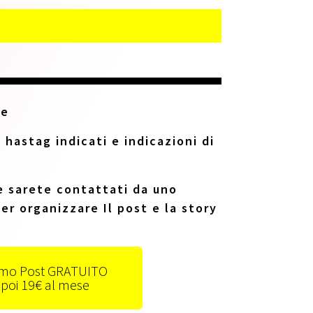
de
 hastag indicati e indicazioni di
e sarete contattati da uno
er organizzare Il post e la story
imo Post GRATUITO
poi 19€ al mese