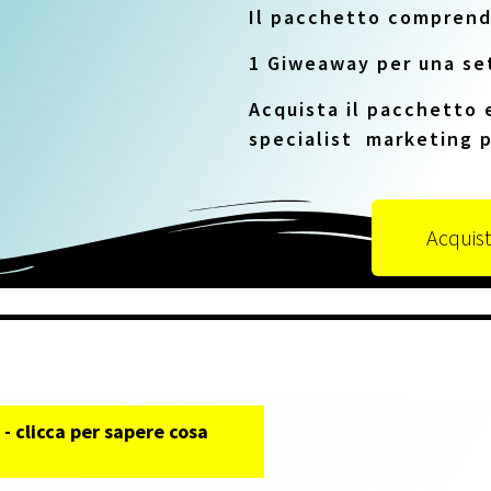
Il pacchetto compren
1 Giweaway per una se
Acquista il pacchetto 
specialist marketing p
Acquist
 - clicca per sapere cosa