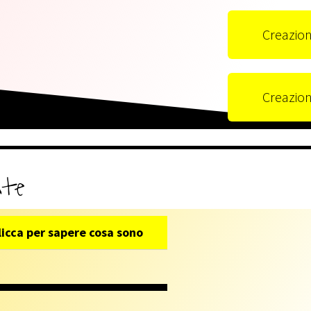
Creazion
Creazion
ate
icca per sapere cosa sono