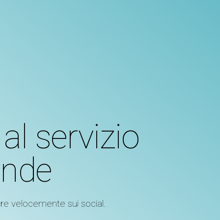
 al servizio
ende
re velocemente sui social.