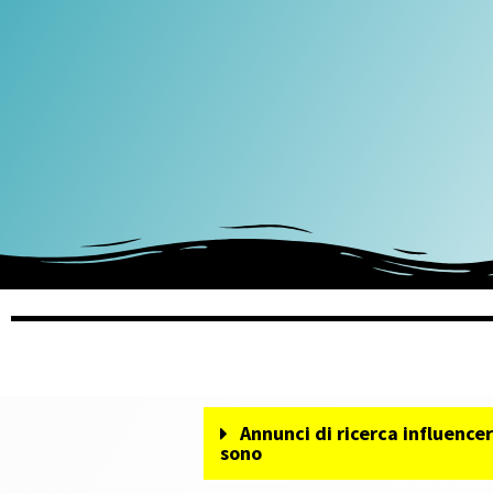
Annunci di ricerca influencer
sono