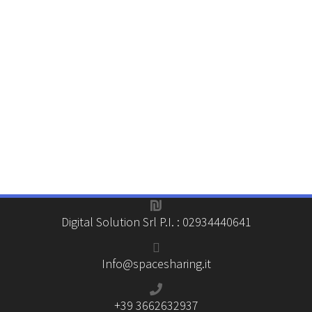
Privacy, termini e Condizioni - Dopo aver convalidato clicca sul tasto
REGISTRATI
Conferma di aver letto e accettare la nuova norma sulla privacy,
termini e condizioni
Digital Solution Srl P.I. : 02934440641
Info@spacesharing.it
+39 3662632937