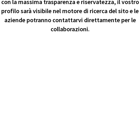
con la massima trasparenza e riservatezza, il vostro
profilo sarà visibile nel motore di ricerca del sito e le
aziende potranno contattarvi direttamente per le
collaborazioni.
un nome semplice da ricordare
inserisci un nome che ti identificherà su
spacesharing
Descriviti in 500 caratteri
(anche più)
parla un pò di te, perchè le aziende
dovrebbero sceglierti per le loro
IL TUO NOME INSTAGRAM
campagne marketing, le tue
collaborazioni etc
Quanti follower instagram hai?
inserisci il numero di follower
Meno di
Da 1001 a
1000
9999